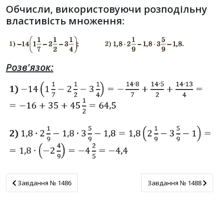
Обчисли, використовуючи розподільну
властивість множення:
Розв'язок:
Завдання № 1486
Завдання № 1488
Завдання № 1486
Завдання № 1488