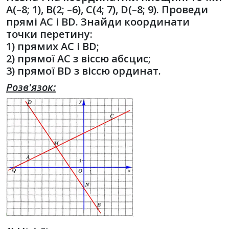
А(–8; 1), В(2; –6), С(4; 7), D(–8; 9). Проведи
прямі АС і ВD. Знайди координати
точки перетину:
1) прямих АС і ВD;
2) прямої АС з віссю абсцис;
3) прямої ВD з віссю ординат.
Розв'язок: