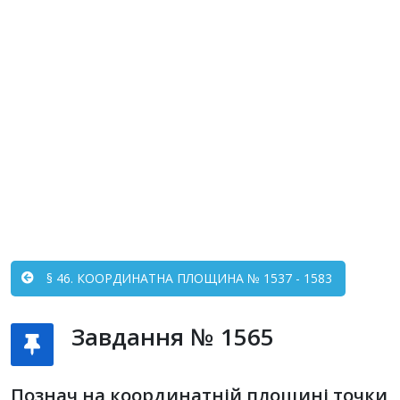
§ 46. КООРДИНАТНА ПЛОЩИНА № 1537 - 1583
Завдання № 1565
Познач на координатній площині точки