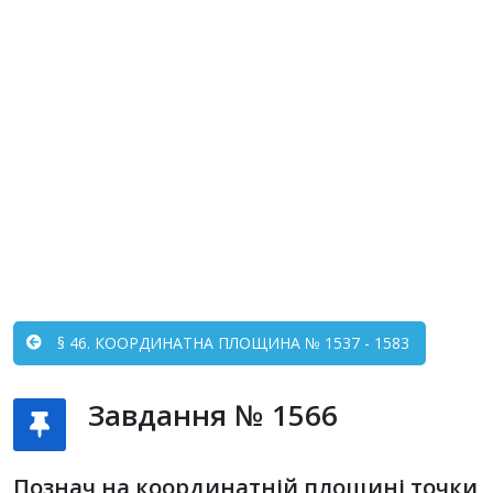
§ 46. КООРДИНАТНА ПЛОЩИНА № 1537 - 1583
Завдання № 1566
Познач на координатній площині точки