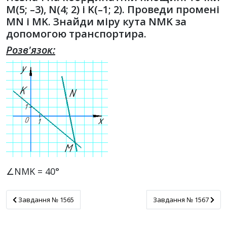
М(5; –3), N(4; 2) і K(–1; 2). Проведи промені
МN і МK. Знайди міру кута NМK за
допомогою транспортира.
Розв'язок:
∠NMK = 40°
Завдання № 1565
Завдання № 1567
Завдання № 1565
Завдання № 1567