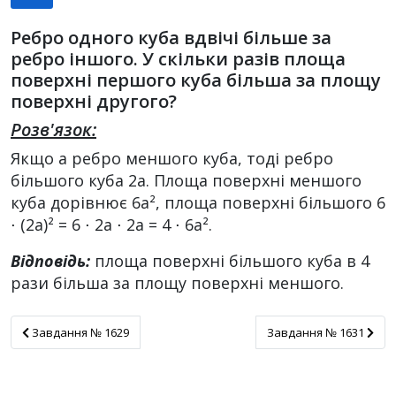
Ребро одного куба вдвічі більше за
ребро іншого. У скільки разів площа
поверхні першого куба більша за площу
поверхні другого?
Розв'язок:
Якщо а ребро меншого куба, тоді ребро
більшого куба 2а. Площа поверхні меншого
куба дорівнює 6а², площа поверхні більшого 6
⋅ (2а)² = 6 ⋅ 2а ⋅ 2а = 4 ⋅ 6а².
Відповідь:
площа поверхні більшого куба в 4
рази більша за площу поверхні меншого.
Завдання № 1629
Завдання № 1631
Завдання № 1629
Завдання № 1631