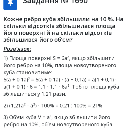
Завдання № 1690
Кожне ребро куба збільшили на 10 %. На
скільки відсотків збільшилася площа
його поверхні й на скільки відсотків
збільшився його об’єм?
Розв'язок:
1) Площа поверхні S = 6а², якщо збільшити
його ребро на 10%, площа новоутвореного
куба становитиме:
6(а + 0,1а)³ = 6(а + 0,1а) ⋅ (а + 0,1а) = а(1 + 0,1) ⋅
а(1 + 0,1) ⋅ 6 = 1,1 ⋅ 1,1 ⋅ 6а². Тобто площа куба
збільшиться у 1,21 рази.
2) (1,21а² - а²) ⋅ 100% = 0,21 : 100% = 21%
3) Об’єм куба V = а³, якщо збільшити його
ребро на 10%, об’єм новоутвореного куба