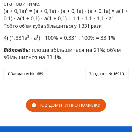
становитиме:
(а + 0,1а)³ = (а + 0,1а) ⋅ (а + 0,1а) ⋅ (а + 0,1а) = а(1 +
0,1) ⋅ а(1 + 0,1) ⋅ а(1 + 0,1) = 1,1 ⋅ 1,1 ⋅ 1,1 ⋅ а³.
Тобто об’єм куба збільшиться у 1,331 рази.
4) (1,331а³ - а³) ⋅ 100% = 0,331 : 100% = 33,1%
Відповідь:
площа збільшиться на 21%; об’єм
збільшиться на 33,1%.
Завдання № 1689
Завдання № 1691
Завдання № 1689
Завдання № 1691
ПОВІДОМИТИ ПРО ПОМИЛКУ