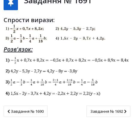
Завдання № 1691
Спрости вирази:
Розв'язок:
Завдання № 1690
Завдання № 1692
Завдання № 1690
Завдання № 1692