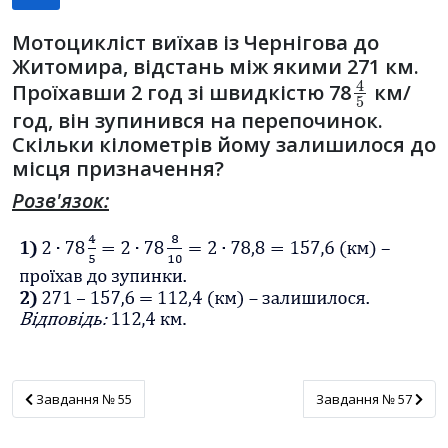
Мотоцикліст виїхав із Чернігова до
Житомира, відстань між якими 271 км.
4
5
Проїхавши 2 год зі швидкістю 78
км/
год, він зупинився на перепочинок.
Скільки кілометрів йому залишилося до
місця призначення?
Розв'язок:
Завдання № 55
Завдання № 57
Завдання № 55
Завдання № 57