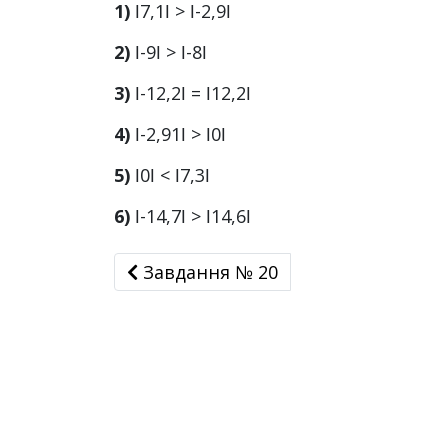
1)
ǀ7,1ǀ > ǀ-2,9ǀ
2)
ǀ-9ǀ > ǀ-8ǀ
3)
ǀ-12,2ǀ = ǀ12,2ǀ
4)
ǀ-2,91ǀ > ǀ0ǀ
5)
ǀ0ǀ < ǀ7,3ǀ
6)
ǀ-14,7ǀ > ǀ14,6ǀ
Завдання № 20
Завдання № 20