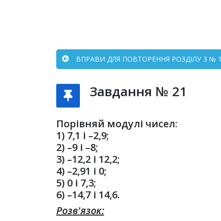
ВПРАВИ ДЛЯ ПОВТОРЕННЯ РОЗДІЛУ 3 № 1 
Завдання № 21
Порівняй модулі чисел:
1) 7,1 і –2,9;
2) –9 і –8;
3) –12,2 і 12,2;
4) –2,91 і 0;
5) 0 і 7,3;
6) –14,7 і 14,6.
Розв'язок: